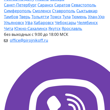
Санкт-Петербург
Саранск
Саратов
Севастополь
Симферополь
Смоленск
Ставрополь
Сыктывкар
Тамбов
Тверь
Тольятти
Томск
Тула
Тюмень
Улан-Удэ
Ульяновск
Уфа
Хабаровск
Чебоксары
Челябинск
Чита
Южно-Сахалинск
Якутск
Ярославль
без выходных с 9:00 до 18:00 МСК
office@pirojnikoff.ru