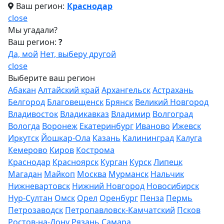
Ваш регион:
Краснодар
close
Мы угадали?
Ваш регион:
?
Да, мой
Нет, выберу другой
close
Выберите ваш регион
Абакан
Алтайский край
Архангельск
Астрахань
Белгород
Благовещенск
Брянск
Великий Новгород
Владивосток
Владикавказ
Владимир
Волгоград
Вологда
Воронеж
Екатеринбург
Иваново
Ижевск
Иркутск
Йошкар-Ола
Казань
Калининград
Калуга
Кемерово
Киров
Кострома
Краснодар
Красноярск
Курган
Курск
Липецк
Магадан
Майкоп
Москва
Мурманск
Нальчик
Нижневартовск
Нижний Новгород
Новосибирск
Нур-Султан
Омск
Орел
Оренбург
Пенза
Пермь
Петрозаводск
Петропавловск-Камчатский
Псков
Ростов-на-Дону
Рязань
Самара